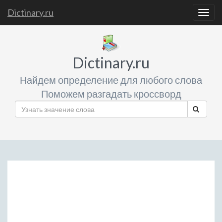
Dictinary.ru
Togg
navig
Dictinary.ru
Найдем определение для любого слова
Поможем разгадать кроссворд