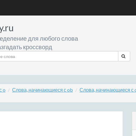
y.ru
еделение для любого слова
згадать кроссворд
с o
Слова, начинающиеся с ob
Слова, начинающиеся с 