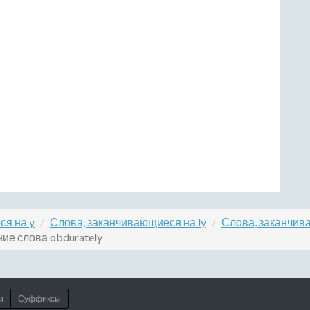
ся на y
Слова, заканчивающиеся на ly
Слова, заканчив
ие слова obdurately
и
Суффиксы