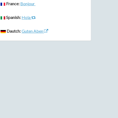
France:
Bonjour
Spanish:
Hola
Dautch:
Guten Aben