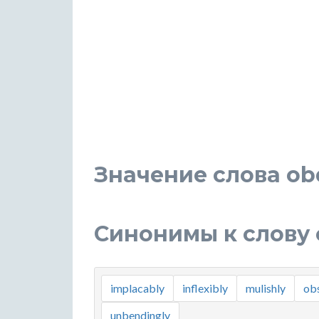
Значение слова ob
Синонимы к слову 
implacably
inflexibly
mulishly
obs
unbendingly