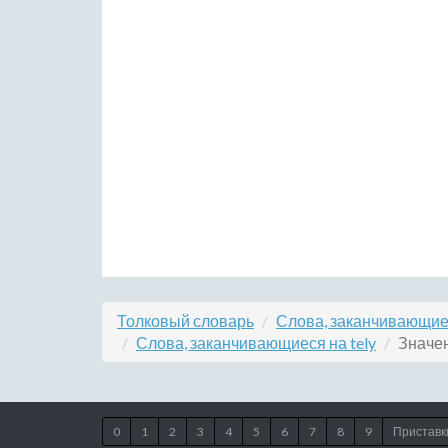
Толковый словарь
Слова, заканчивающие
Слова, заканчивающиеся на tely
Значен
0
1
2
3
4
5
6
7
8
9
Приставк