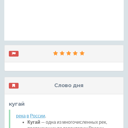
Слово дня
кугай
река
в
России
.
Кугай
— одна из многочисленных рек,