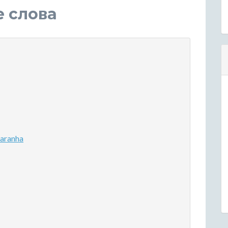
е слова
aranha