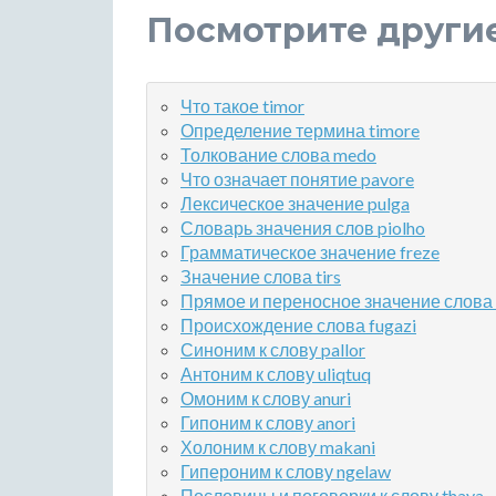
Посмотрите други
Что такое timor
Определение термина timore
Толкование слова medo
Что означает понятие pavore
Лексическое значение pulga
Словарь значения слов piolho
Грамматическое значение freze
Значение слова tirs
Прямое и переносное значение слова 
Происхождение слова fugazi
Синоним к слову pallor
Антоним к слову uliqtuq
Омоним к слову anuri
Гипоним к слову anori
Холоним к слову makani
Гипероним к слову ngelaw
Пословицы и поговорки к слову thaya