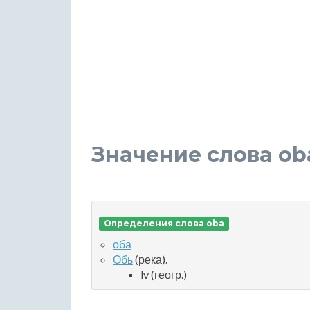
Значение слова ob
Определения слова oba
оба
Обь
(река).
lv (геогр.)