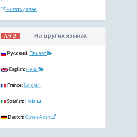
Читать далее
На других языках
Русский:
Привет
English:
Hello
France:
Bonjour
Spanish:
Hola
Dautch:
Guten Aben