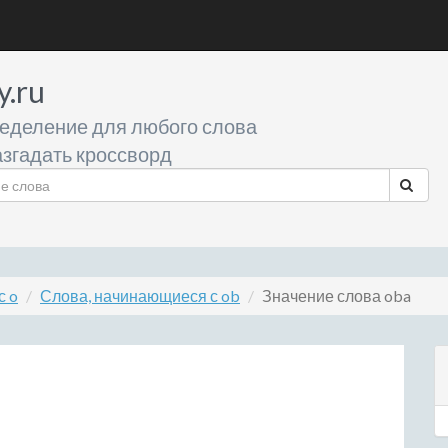
y.ru
еделение для любого слова
згадать кроссворд
с o
Слова, начинающиеся с ob
Значение слова oba