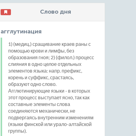
Слово дня
агглутинация
1) (медиц.) сращивание краев раны с
помощью крови и лимфы, без
образования гноя; 2) (филол.) процесс
слияния в одно целое отдельных
элементов языка: напр. префикс,
корень и суффикс, срастаясь,
образуют одно слово.
Агглютинирующие языки - в которых
этот процесс выступает ясно, так как
составные элементы слова
соединяются механически, не
подвергаясь внутренним изменениям
(языки финской или урало-алтайской
группы).