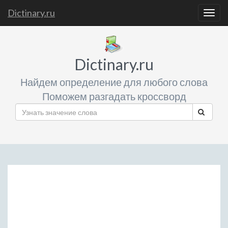
Dictinary.ru
Togg
navig
Dictinary.ru
Найдем определение для любого слова
Поможем разгадать кроссворд