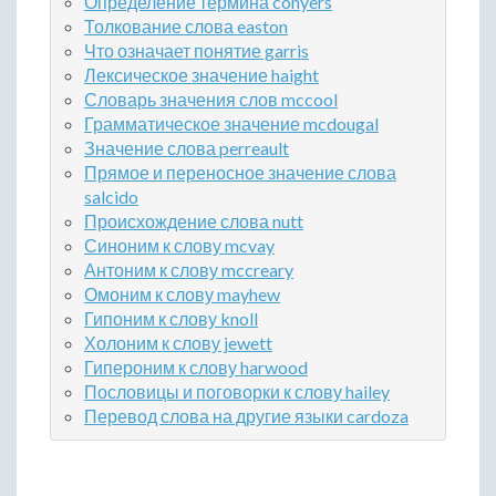
Определение термина conyers
Толкование слова easton
Что означает понятие garris
Лексическое значение haight
Словарь значения слов mccool
Грамматическое значение mcdougal
Значение слова perreault
Прямое и переносное значение слова
salcido
Происхождение слова nutt
Синоним к слову mcvay
Антоним к слову mccreary
Омоним к слову mayhew
Гипоним к слову knoll
Холоним к слову jewett
Гипероним к слову harwood
Пословицы и поговорки к слову hailey
Перевод слова на другие языки cardoza