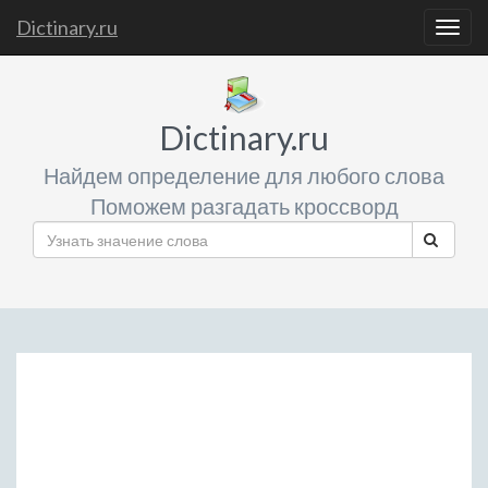
Dictinary.ru
Togg
navig
Dictinary.ru
Найдем определение для любого слова
Поможем разгадать кроссворд