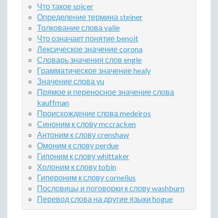
Что такое spicer
Определение термина steiner
Толкование слова valle
Что означает понятие benoit
Лексическое значение corona
Словарь значения слов engle
Грамматическое значение healy
Значение слова yu
Прямое и переносное значение слова
kauffman
Происхождение слова medeiros
Синоним к слову mccracken
Антоним к слову crenshaw
Омоним к слову perdue
Гипоним к слову whittaker
Холоним к слову tobin
Гипероним к слову cornelius
Пословицы и поговорки к слову washburn
Перевод слова на другие языки hogue