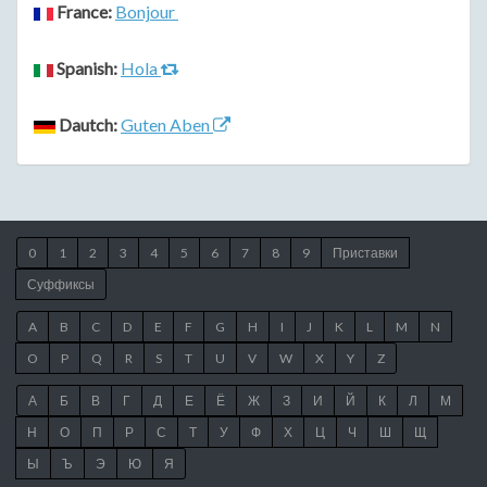
France:
Bonjour
Spanish:
Hola
Dautch:
Guten Aben
0
1
2
3
4
5
6
7
8
9
Приставки
Суффиксы
A
B
C
D
E
F
G
H
I
J
K
L
M
N
O
P
Q
R
S
T
U
V
W
X
Y
Z
А
Б
В
Г
Д
Е
Ё
Ж
З
И
Й
К
Л
М
Н
О
П
Р
С
Т
У
Ф
Х
Ц
Ч
Ш
Щ
Ы
Ъ
Э
Ю
Я