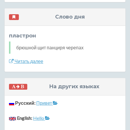
Слово дня
пластрон
брюшной щит панциря черепах
Читать далее
На других языках
Русский:
Привет
English:
Hello