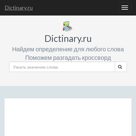
Dictinary.ru
Togg
navig
Dictinary.ru
Найдем определение для любого слова
Поможем разгадать кроссворд