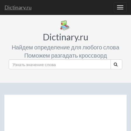
Dictinary.ru
Togg
navig
Dictinary.ru
Найдем определение для любого слова
Поможем разгадать кроссворд