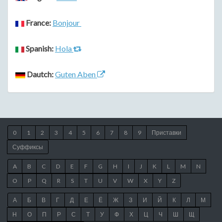
France:
Bonjour
Spanish:
Hola
Dautch:
Guten Aben
0
1
2
3
4
5
6
7
8
9
Приставки
Суффиксы
A
B
C
D
E
F
G
H
I
J
K
L
M
N
O
P
Q
R
S
T
U
V
W
X
Y
Z
А
Б
В
Г
Д
Е
Ё
Ж
З
И
Й
К
Л
М
Н
О
П
Р
С
Т
У
Ф
Х
Ц
Ч
Ш
Щ