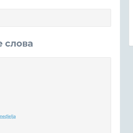
е слова
edjelja