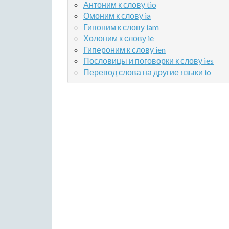
Антоним к слову tio
Омоним к слову ia
Гипоним к слову iam
Холоним к слову ie
Гипероним к слову ien
Пословицы и поговорки к слову ies
Перевод слова на другие языки io