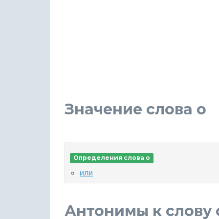
Значение слова o
Определения слова o
или
Антонимы к слову 