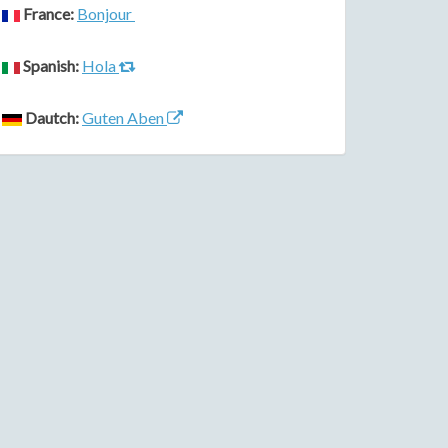
France:
Bonjour
Spanish:
Hola
Dautch:
Guten Aben