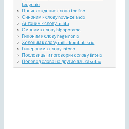
teogonio
Происхождение слова tontino
Синоним к слову nova-zelando
Антоним к слову milito
Омоним к слову hipopotamo
Гипоним к слову hegemonio
Холоним к слову milit-kombat-krio
Гипероним к слову intono
Пословицы и поговорки к слову lintelo
Перевод слова на другие языки sofao