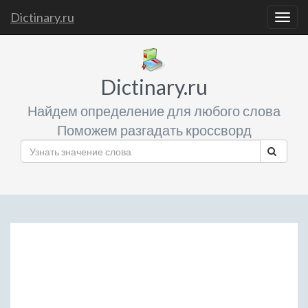
Dictinary.ru
Togg
navig
Dictinary.ru
Найдем определение для любого слова
Поможем разгадать кроссворд