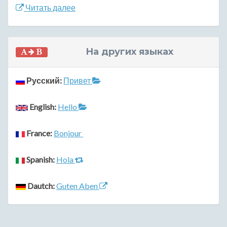
Читать далее
На других языках
Русский:
Привет
English:
Hello
France:
Bonjour
Spanish:
Hola
Dautch:
Guten Aben