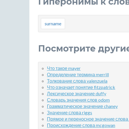
Гиперонимы к сло
surname
Посмотрите други
Что такое mayer
Определение термина merrill
Толкование слова valenzuela
Что означает понятие fitzpatrick
Лексическое значение duffy
Словарь значения слов odom
Грамматическое значение chaney
Значение слова riggs
Прямое и переносное значение слова 
Происхождение слова mcgowan