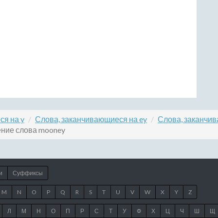
ся на y
Слова, заканчивающиеся на ey
Слова, заканчив
ние слова mooney
и
Суффиксы
M
N
O
P
Q
R
S
T
U
V
W
X
Y
Z
Л
М
Н
О
П
Р
С
Т
У
Ф
Х
Ц
Ч
Ш
Щ