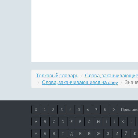
Толковый словарь
Слова, заканчивающие
Слова, заканчивающиеся на oney
Значе
0
1
2
3
4
5
6
7
8
9
Приставк
A
B
C
D
E
F
G
H
I
J
K
L
А
Б
В
Г
Д
Е
Ё
Ж
З
И
Й
К