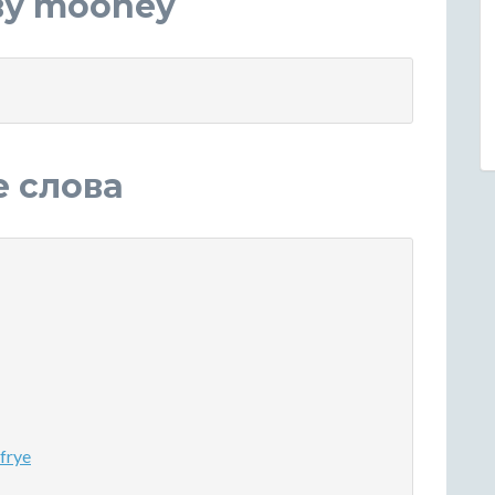
ву mooney
е слова
frye