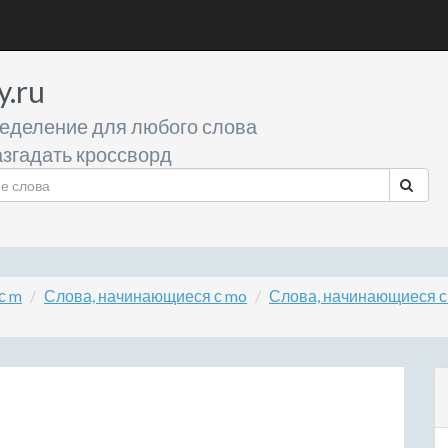
y.ru
еделение для любого слова
згадать кроссворд
с m
Слова, начинающиеся с mo
Слова, начинающиеся с