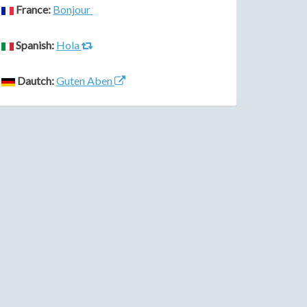
France:
Bonjour
Spanish:
Hola
Dautch:
Guten Aben