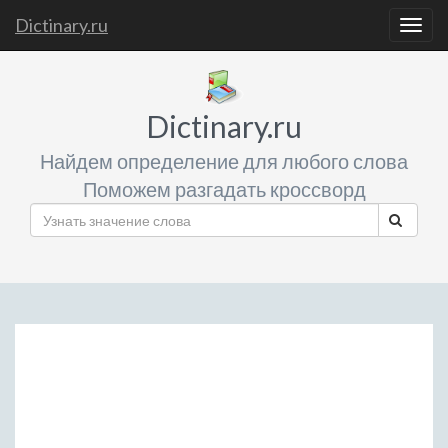
Dictinary.ru
Togg
navig
Dictinary.ru
Найдем определение для любого слова
Поможем разгадать кроссворд