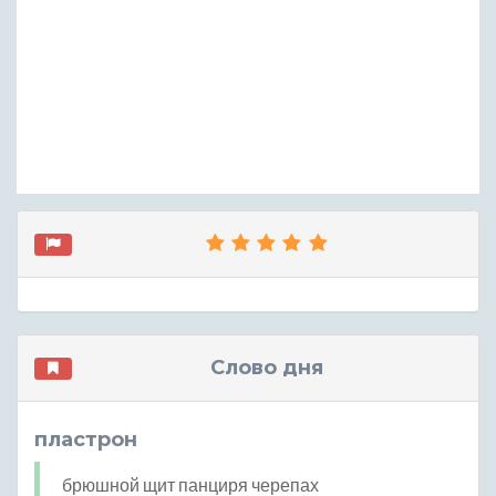
Слово дня
пластрон
брюшной щит панциря черепах