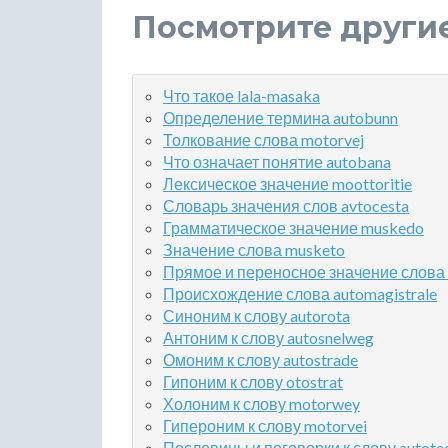
Посмотрите други
Что такое lala-masaka
Определение термина autobunn
Толкование слова motorvej
Что означает понятие autobana
Лексическое значение moottoritie
Словарь значения слов avtocesta
Грамматическое значение muskedo
Значение слова musketo
Прямое и переносное значение слова
Происхождение слова automagistrale
Синоним к слову autorota
Антоним к слову autosnelweg
Омоним к слову autostrade
Гипоним к слову otostrat
Холоним к слову motorwey
Гипероним к слову motorvei
Пословицы и поговорки к слову autote