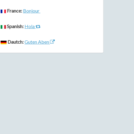
France:
Bonjour
Spanish:
Hola
Dautch:
Guten Aben