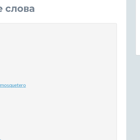
е слова
 mosquetero
e