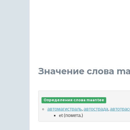
Значение слова ma
Определения слова maantee
автомагистраль
,
автострада
,
автотрас
et (помета.)