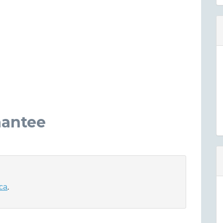
antee
са
.