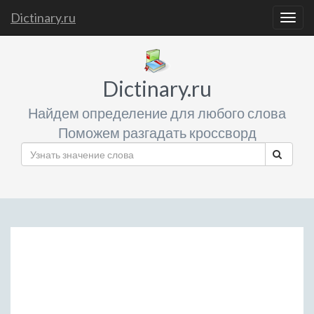
Dictinary.ru
Togg
navig
Dictinary.ru
Найдем определение для любого слова
Поможем разгадать кроссворд