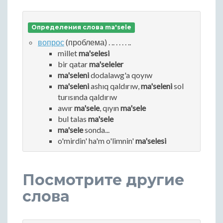
Определения слова ma'sele
вопрос
(проблема) . .. . . . . ..
millet
ma'selesi
bir qatar
ma'seleler
ma'seleni
dodalawg'a qoyıw
ma'seleni
ashıq qaldırıw,
ma'seleni
sol
turısında qaldırıw
awır
ma'sele
, qıyın
ma'sele
bul talas
ma'sele
ma'sele
sonda...
o'mirdin' ha'm o'limnin'
ma'selesi
Посмотрите другие
слова