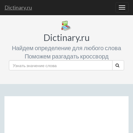
Dictinary.ru
Togg
navig
Dictinary.ru
Найдем определение для любого слова
Поможем разгадать кроссворд