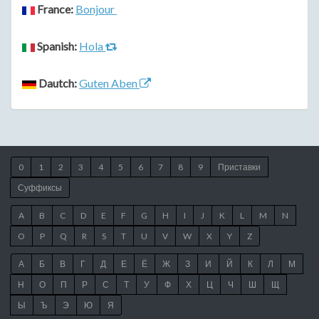
France:
Bonjour
Spanish:
Hola
Dautch:
Guten Aben
0
1
2
3
4
5
6
7
8
9
Приставки
Суффиксы
A
B
C
D
E
F
G
H
I
J
K
L
M
N
O
P
Q
R
S
T
U
V
W
X
Y
Z
А
Б
В
Г
Д
Е
Ё
Ж
З
И
Й
К
Л
М
Н
О
П
Р
С
Т
У
Ф
Х
Ц
Ч
Ш
Щ
Ы
Ъ
Э
Ю
Я