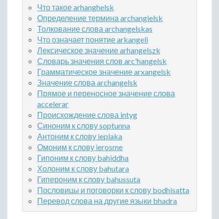
Что такое arhanghelsk
Определение термина archangielsk
Толкование слова archangelskas
Что означает понятие arkangeli
Лексическое значение arhangelszk
Словарь значения слов arc'hangelsk
Грамматическое значение arxangelsk
Значение слова archangelsk
Прямое и переносное значение слова
accelerar
Происхождение слова intyg
Синоним к слову soptunna
Антоним к слову ieplaka
Омоним к слову ierosme
Гипоним к слову bahiddha
Холоним к слову bahutara
Гипероним к слову bahussuta
Пословицы и поговорки к слову bodhisatta
Перевод слова на другие языки bhadra