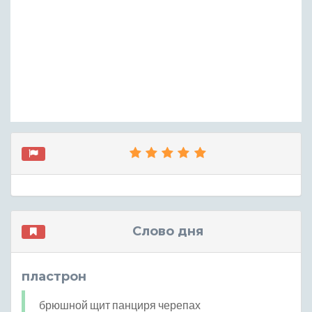
Слово дня
пластрон
брюшной щит панциря черепах