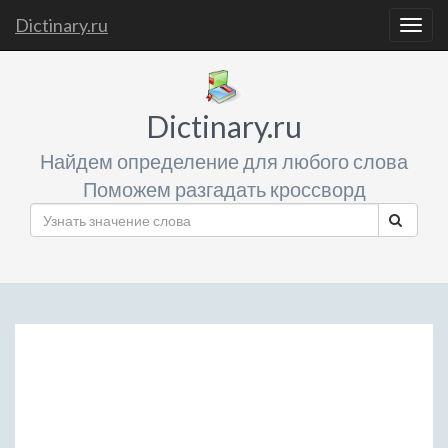
Dictinary.ru
Togg
navig
Dictinary.ru
Найдем определение для любого слова
Поможем разгадать кроссворд