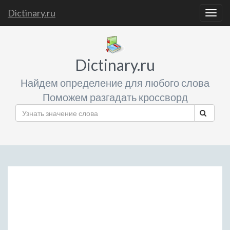
Dictinary.ru
Togg
navig
Dictinary.ru
Найдем определение для любого слова
Поможем разгадать кроссворд