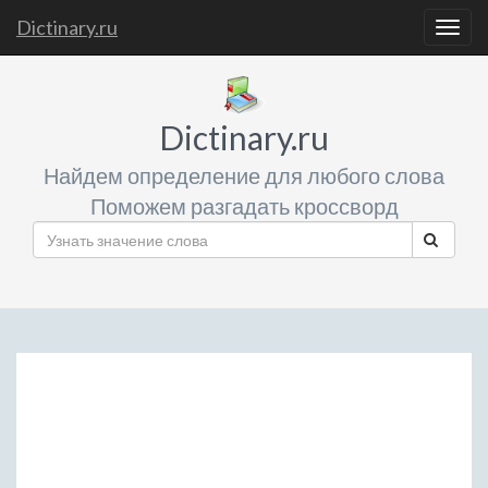
Dictinary.ru
Togg
navig
Dictinary.ru
Найдем определение для любого слова
Поможем разгадать кроссворд