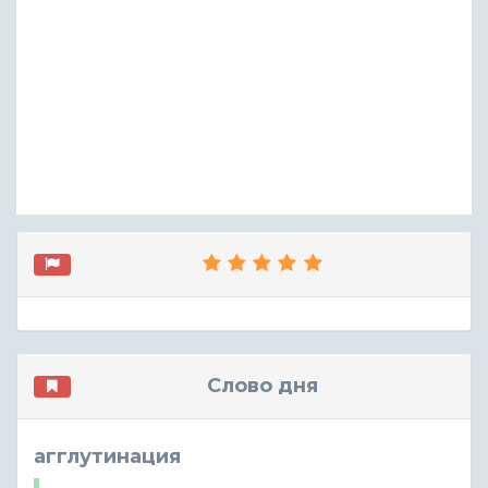
Слово дня
агглутинация