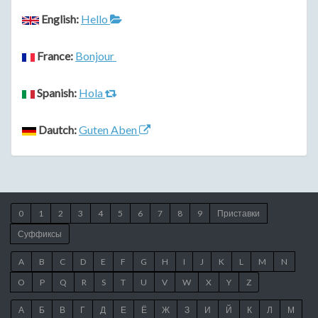
English:
Hello
France:
Bonjour
Spanish:
Hola
Dautch:
Guten Aben
0
1
2
3
4
5
6
7
8
9
Приставки
Суффиксы
A
B
C
D
E
F
G
H
I
J
K
L
M
N
O
P
Q
R
S
T
U
V
W
X
Y
Z
А
Б
В
Г
Д
Е
Ё
Ж
З
И
Й
К
Л
М