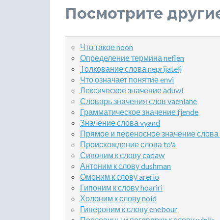
Посмотрите други
Что такое noon
Определение термина neflen
Толкование слова neprijatelj
Что означает понятие envi
Лексическое значение aduwi
Словарь значения слов vaenlane
Грамматическое значение fjende
Значение слова vyand
Прямое и переносное значение слова 
Происхождение слова to'a
Синоним к слову cadaw
Антоним к слову dushman
Омоним к слову arerio
Гипоним к слову hoariri
Холоним к слову noid
Гипероним к слову enebour
Пословицы и поговорки к слову winik