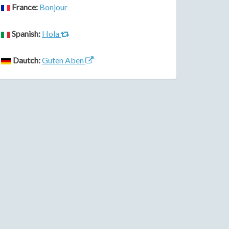
France:
Bonjour
Spanish:
Hola
Dautch:
Guten Aben