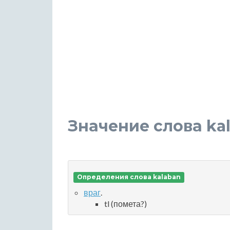
Значение слова ka
Определения слова kalaban
враг
.
tl (помета?)