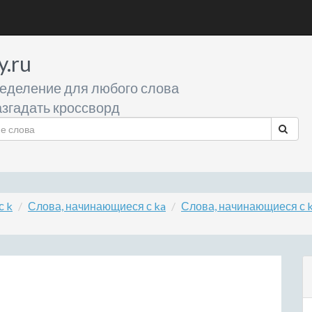
y.ru
еделение для любого слова
згадать кроссворд
с k
Слова, начинающиеся с ka
Слова, начинающиеся с k