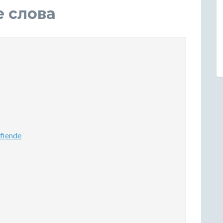
е слова
fiende