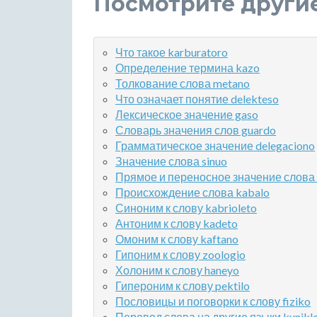
Посмотрите други
Что такое karburatoro
Определение термина kazo
Толкование слова metano
Что означает понятие delekteso
Лексическое значение gaso
Словарь значения слов guardo
Грамматическое значение delegaciono
Значение слова sinuo
Прямое и переносное значение слова 
Происхождение слова kabalo
Синоним к слову kabrioleto
Антоним к слову kadeto
Омоним к слову kaftano
Гипоним к слову zoologio
Холоним к слову haneyo
Гипероним к слову pektilo
Пословицы и поговорки к слову fiziko
Перевод слова на другие языки kunikl