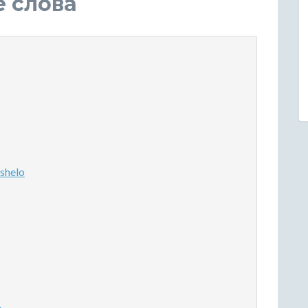
е слова
shelo
o