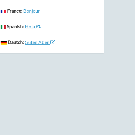
France:
Bonjour
Spanish:
Hola
Dautch:
Guten Aben