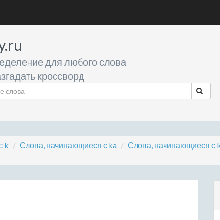
y.ru
еделение для любого слова
згадать кроссворд
с k
Слова, начинающиеся с ka
Слова, начинающиеся с 