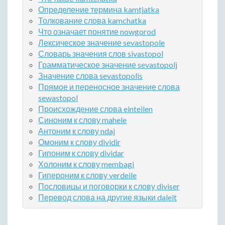
Определение термина kamtjatka
Толкование слова kamchatka
Что означает понятие nowgorod
Лексическое значение sevastopole
Словарь значения слов sivastopol
Грамматическое значение sevastopolj
Значение слова sevastopolis
Прямое и переносное значение слова
sewastopol
Происхождение слова einteilen
Синоним к слову mahele
Антоним к слову ndaj
Омоним к слову dividir
Гипоним к слову dividar
Холоним к слову membagi
Гипероним к слову verdeile
Пословицы и поговорки к слову diviser
Перевод слова на другие языки daleit