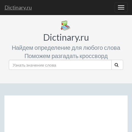
Dictinary.ru
Togg
navig
Dictinary.ru
Найдем определение для любого слова
Поможем разгадать кроссворд