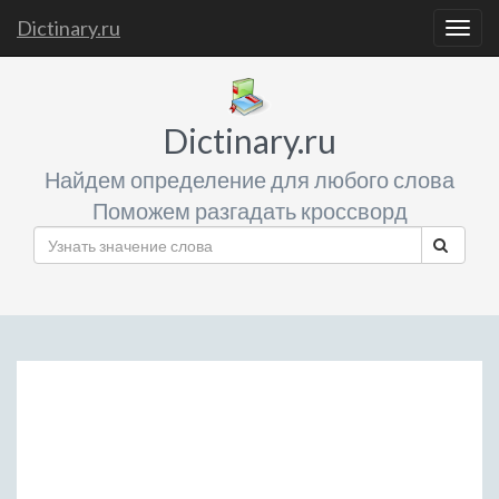
Dictinary.ru
Togg
navig
Dictinary.ru
Найдем определение для любого слова
Поможем разгадать кроссворд