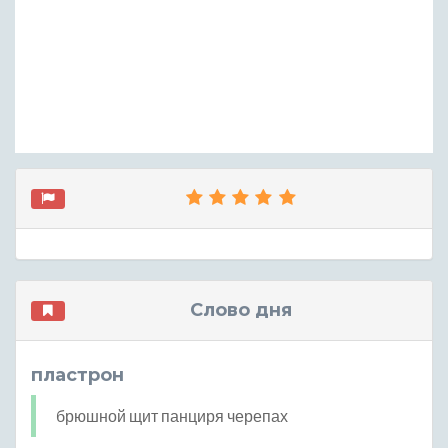
Слово дня
пластрон
брюшной щит панциря черепах