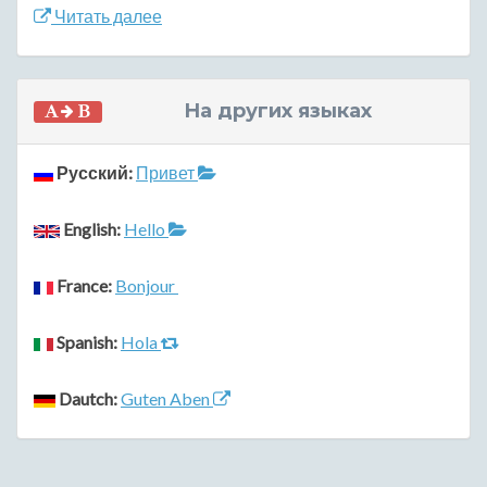
Читать далее
На других языках
Русский:
Привет
English:
Hello
France:
Bonjour
Spanish:
Hola
Dautch:
Guten Aben