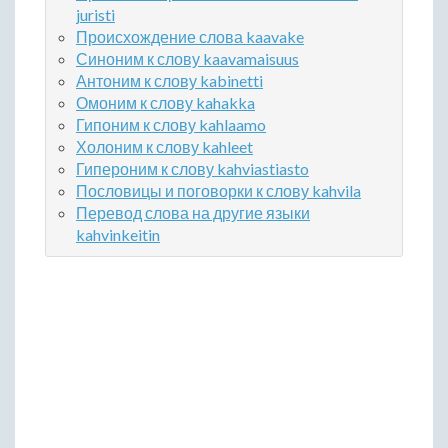
juristi
Происхождение слова kaavake
Синоним к слову kaavamaisuus
Антоним к слову kabinetti
Омоним к слову kahakka
Гипоним к слову kahlaamo
Холоним к слову kahleet
Гипероним к слову kahviastiasto
Пословицы и поговорки к слову kahvila
Перевод слова на другие языки
kahvinkeitin