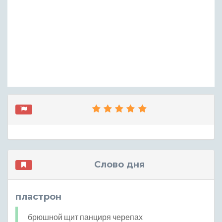
Слово дня
пластрон
брюшной щит панциря черепах