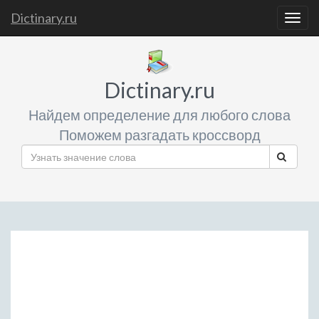
Dictinary.ru
Togg
navig
Dictinary.ru
Найдем определение для любого слова
Поможем разгадать кроссворд