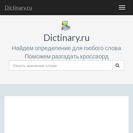
Dictinary.ru
Togg
navig
Dictinary.ru
Найдем определение для любого слова
Поможем разгадать кроссворд