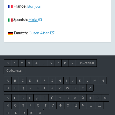
France:
Bonjour
Spanish:
Hola
Dautch:
Guten Aben
0
1
2
3
4
5
6
7
8
9
Приставки
Суффиксы
A
B
C
D
E
F
G
H
I
J
K
L
M
N
O
P
Q
R
S
T
U
V
W
X
Y
Z
А
Б
В
Г
Д
Е
Ё
Ж
З
И
Й
К
Л
М
Н
О
П
Р
С
Т
У
Ф
Х
Ц
Ч
Ш
Щ
Ы
Ъ
Э
Ю
Я