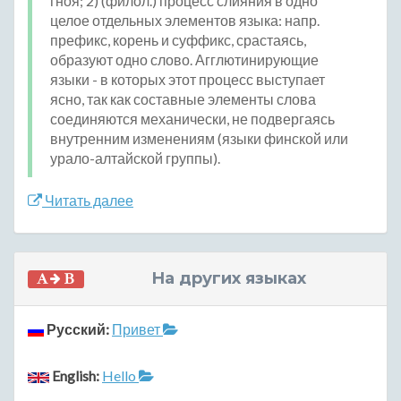
гноя; 2) (филол.) процесс слияния в одно
целое отдельных элементов языка: напр.
префикс, корень и суффикс, срастаясь,
образуют одно слово. Агглютинирующие
языки - в которых этот процесс выступает
ясно, так как составные элементы слова
соединяются механически, не подвергаясь
внутренним изменениям (языки финской или
урало-алтайской группы).
Читать далее
На других языках
Русский:
Привет
English:
Hello