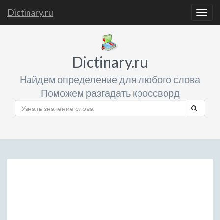
Dictinary.ru
Togg
navig
Dictinary.ru
Найдем определение для любого слова
Поможем разгадать кроссворд