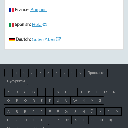
France:
Bonjour
Spanish:
Hola
Dautch:
Guten Aben
0
1
2
3
4
5
6
7
8
9
Приставки
Суффиксы
A
B
C
D
E
F
G
H
I
J
K
L
M
N
O
P
Q
R
S
T
U
V
W
X
Y
Z
А
Б
В
Г
Д
Е
Ё
Ж
З
И
Й
К
Л
М
Н
О
П
Р
С
Т
У
Ф
Х
Ц
Ч
Ш
Щ