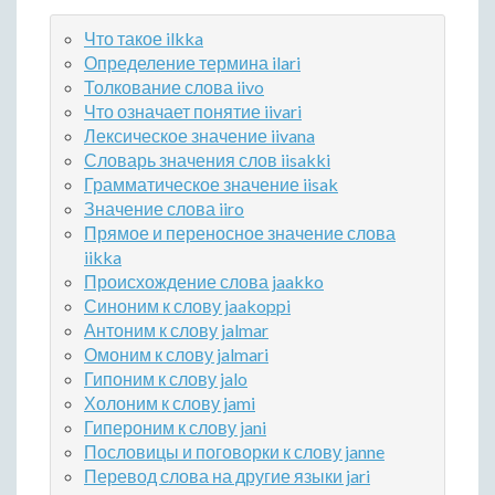
Что такое ilkka
Определение термина ilari
Толкование слова iivo
Что означает понятие iivari
Лексическое значение iivana
Словарь значения слов iisakki
Грамматическое значение iisak
Значение слова iiro
Прямое и переносное значение слова
iikka
Происхождение слова jaakko
Синоним к слову jaakoppi
Антоним к слову jalmar
Омоним к слову jalmari
Гипоним к слову jalo
Холоним к слову jami
Гипероним к слову jani
Пословицы и поговорки к слову janne
Перевод слова на другие языки jari