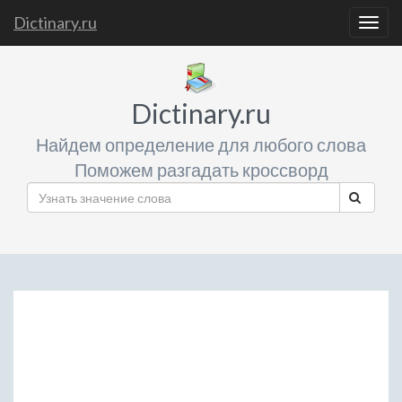
Dictinary.ru
Togg
navig
Dictinary.ru
Найдем определение для любого слова
Поможем разгадать кроссворд