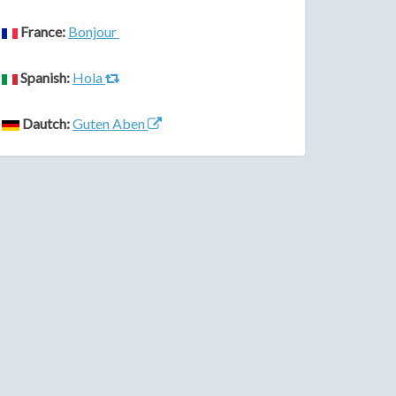
France:
Bonjour
Spanish:
Hola
Dautch:
Guten Aben