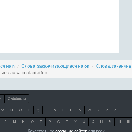
ся на n
Слова, заканчивающиеся на on
Слова, заканчив
ие слова implantation
и
Суффиксы
M
N
O
P
Q
R
S
T
U
V
W
X
Y
Z
Л
М
Н
О
П
Р
С
Т
У
Ф
Х
Ц
Ч
Ш
Щ
Качественное
создание сайтов
для всех