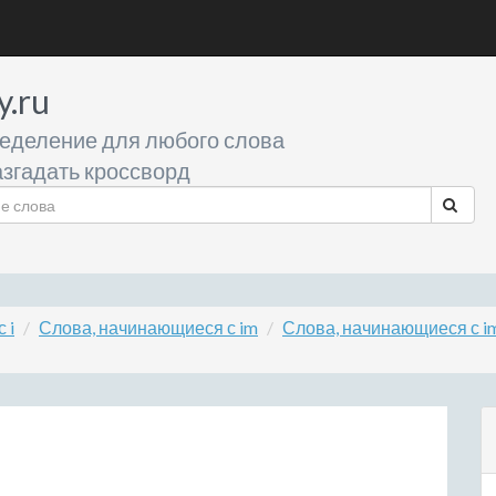
y.ru
еделение для любого слова
згадать кроссворд
 i
Слова, начинающиеся с im
Слова, начинающиеся с i