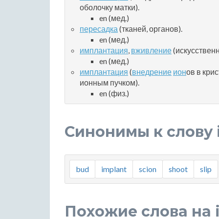
оболочку матки).
en (мед.)
пересадка
(тканей, органов).
en (мед.)
имплантация
,
вживление
(искусственн
en (мед.)
имплантация
(
внедрение
ион
ов в кри
ионным пучком).
en (физ.)
Синонимы к слову 
bud
implant
scion
shoot
slip
Похожие слова на 