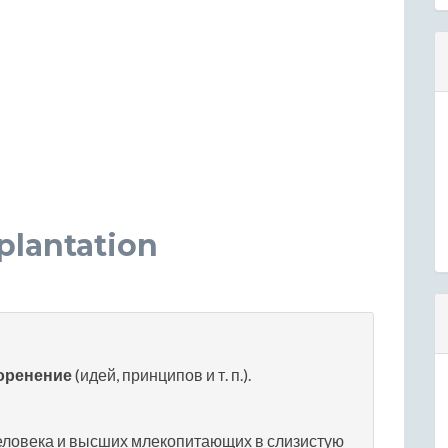
lantation
оренение
(идей, принципов и т. п.).
ловека и высших млекопитающих в слизистую