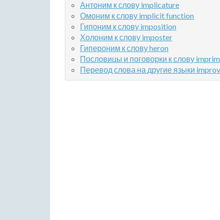
Антоним к слову implicature
Омоним к слову implicit function
Гипоним к слову imposition
Холоним к слову imposter
Гипероним к слову heron
Пословицы и поговорки к слову imprim
Перевод слова на другие языки improv