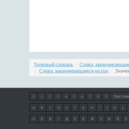
Толковый словарь
Слова, заканчивающие
Слова, заканчивающиеся на tion
Значен
0
1
2
3
4
5
6
7
8
9
Приставк
A
B
C
D
E
F
G
H
I
J
K
L
А
Б
В
Г
Д
Е
Ё
Ж
З
И
Й
К