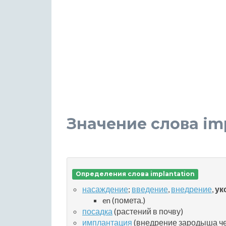
Значение слова imp
Определения слова implantation
насаждение
;
введение
,
внедрение
,
ук
en (помета.)
посадка
(растений в почву)
имплантация
(внедрение зародыша че