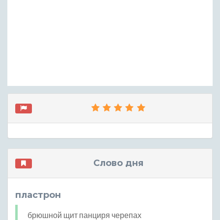
Слово дня
пластрон
брюшной щит панциря черепах