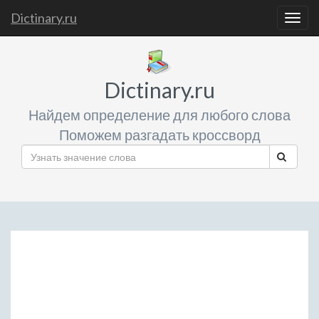
Dictinary.ru
Togg
navig
Dictinary.ru
Найдем определение для любого слова
Поможем разгадать кроссворд