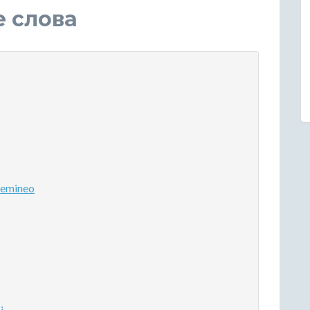
е слова
 emineo
i