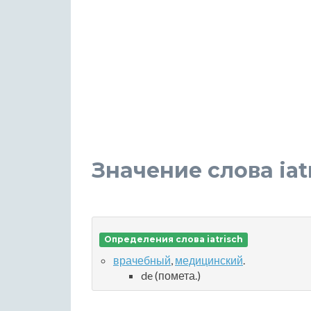
Значение слова iat
Определения слова iatrisch
врачебный
,
медицинский
.
de (помета.)