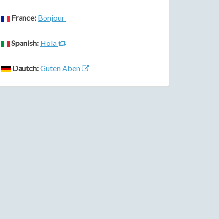
France:
Bonjour
Spanish:
Hola
Dautch:
Guten Aben