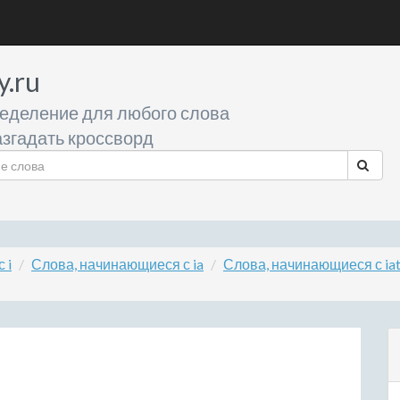
y.ru
еделение для любого слова
згадать кроссворд
 i
Слова, начинающиеся с ia
Слова, начинающиеся с ia