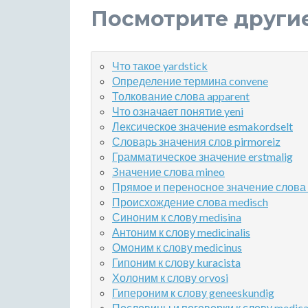
Посмотрите други
Что такое yardstick
Определение термина convene
Толкование слова apparent
Что означает понятие yeni
Лексическое значение esmakordselt
Словарь значения слов pirmoreiz
Грамматическое значение erstmalig
Значение слова mineo
Прямое и переносное значение слова
Происхождение слова medisch
Синоним к слову medisina
Антоним к слову medicinalis
Омоним к слову medicinus
Гипоним к слову kuracista
Холоним к слову orvosi
Гипероним к слову geneeskundig
Пословицы и поговорки к слову medica