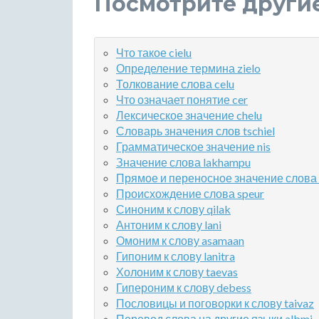
Посмотрите други
Что такое cielu
Определение термина zielo
Толкование слова celu
Что означает понятие cer
Лексическое значение chelu
Словарь значения слов tschiel
Грамматическое значение nis
Значение слова lakhampu
Прямое и переносное значение слова 
Происхождение слова speur
Синоним к слову qilak
Антоним к слову lani
Омоним к слову asamaan
Гипоним к слову lanitra
Холоним к слову taevas
Гипероним к слову debess
Пословицы и поговорки к слову taivaz
Перевод слова на другие языки albmi