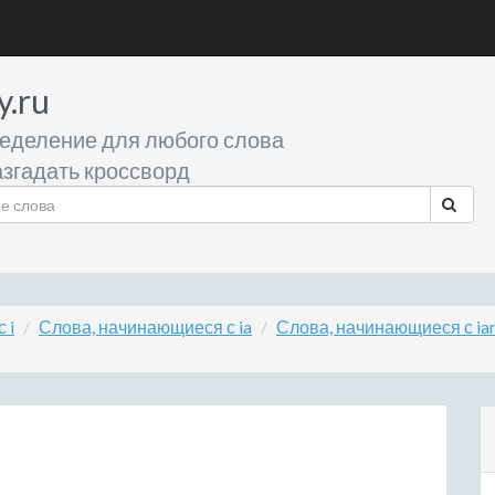
y.ru
еделение для любого слова
згадать кроссворд
 i
Слова, начинающиеся с ia
Слова, начинающиеся с ia