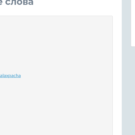
е слова
alaxpacha