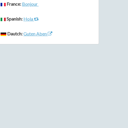
France:
Bonjour
Spanish:
Hola
Dautch:
Guten Aben