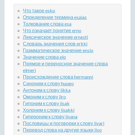
Что такое esko
Определение термина esaias
Толкование слова esa
Что означает понятие erno
Лексическое значение ernesti
Словарь значения слов erkki
Грамматическое значение ensio
Значение слова elo
Прямое и переносное значение слова
elmeri
Происхождение слова hermanni
Синоним к слову huugo
Антоним к слову iikka
Омоним к слову iiro
Гипоним к слову iisak
Холоним к слову iisakki
Гипероним к слову iivana
Пословицы и поговорки к слову iivari
Перевод слова на другие языки iivo