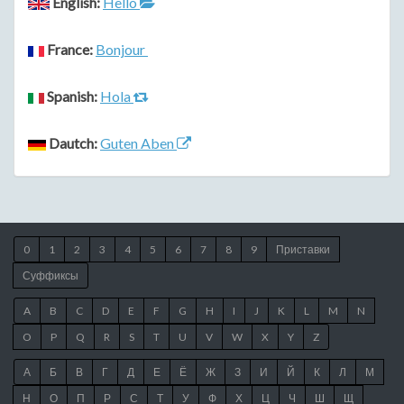
English:
Hello
France:
Bonjour
Spanish:
Hola
Dautch:
Guten Aben
0
1
2
3
4
5
6
7
8
9
Приставки
Суффиксы
A
B
C
D
E
F
G
H
I
J
K
L
M
N
O
P
Q
R
S
T
U
V
W
X
Y
Z
А
Б
В
Г
Д
Е
Ё
Ж
З
И
Й
К
Л
М
Н
О
П
Р
С
Т
У
Ф
Х
Ц
Ч
Ш
Щ