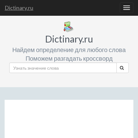
Dictinary.ru
Togg
navig
Dictinary.ru
Найдем определение для любого слова
Поможем разгадать кроссворд