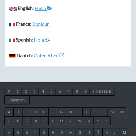
English:
Hello
France:
Bonjour
Spanish:
Hola
Dautch:
Guten Aben
0
1
2
3
4
5
6
7
8
9
Приставки
Суффиксы
A
B
C
D
E
F
G
H
I
J
K
L
M
N
O
P
Q
R
S
T
U
V
W
X
Y
Z
А
Б
В
Г
Д
Е
Ё
Ж
З
И
Й
К
Л
М