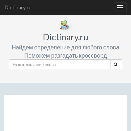
Dictinary.ru
Togg
navig
Dictinary.ru
Найдем определение для любого слова
Поможем разгадать кроссворд