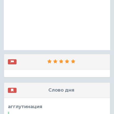
Слово дня
агглутинация