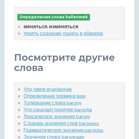
Определения слова hallenmek
меняться
,
изменяться
терять
сознание
,
падать
в
обморок
Посмотрите другие
слова
Что такое gruplanmak
Определение термина lepp
Толкование слова barony
Что означает понятие baronija
Лексическое значение baroni
Словарь значения слов baroneso
Грамматическое значение paronius
Значение слова baronnage