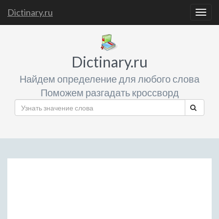
Dictinary.ru
Togg
navig
Dictinary.ru
Найдем определение для любого слова
Поможем разгадать кроссворд