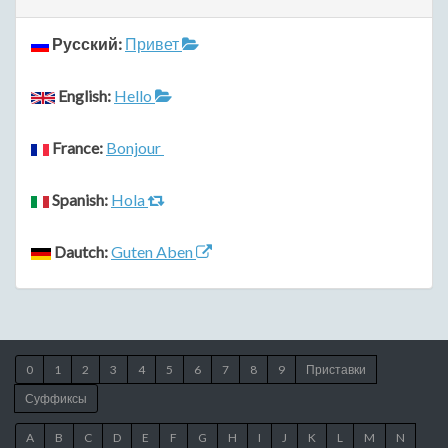
Русский:
Привет
English:
Hello
France:
Bonjour
Spanish:
Hola
Dautch:
Guten Aben
0
1
2
3
4
5
6
7
8
9
Приставки
Суффиксы
A
B
C
D
E
F
G
H
I
J
K
L
M
N