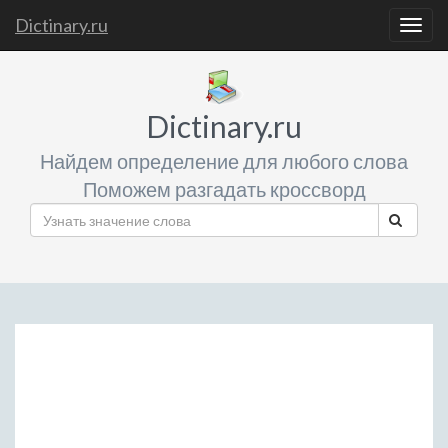
Dictinary.ru
Togg
navig
Dictinary.ru
Найдем определение для любого слова
Поможем разгадать кроссворд