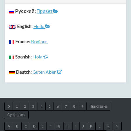
Русский:
Привет
English:
Hello
France:
Bonjour
Spanish:
Hola
Dautch:
Guten Aben
0
1
2
3
4
5
6
7
8
9
Приставки
Суффиксы
A
B
C
D
E
F
G
H
I
J
K
L
M
N