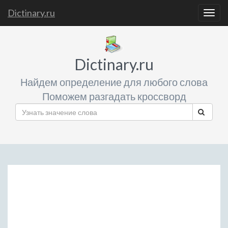
Dictinary.ru
Togg
navig
Dictinary.ru
Найдем определение для любого слова
Поможем разгадать кроссворд