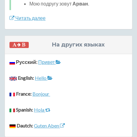
Мою подругу зовут
Арван
.
Читать далее
На других языках
Русский:
Привет
English:
Hello
France:
Bonjour
Spanish:
Hola
Dautch:
Guten Aben