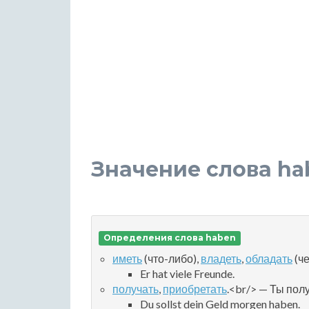
Значение слова ha
Определения слова haben
иметь
(что-либо),
владеть
,
обладать
(че
Er hat viele Freunde.
получать
,
приобретать
.<br/> — Ты пол
Du sollst dein Geld morgen haben.