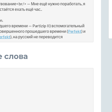
твование<br/> — Мне ещё нужно поработать, я
таётся ехать ещё час..
n.
шего времени — Partizip II) вспомогательный
 совершенного прошедшего времени (
Perfekt
) и
erfekt
), на русский не переводится
е слова