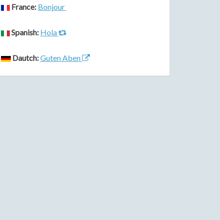
France:
Bonjour
Spanish:
Hola
Dautch:
Guten Aben