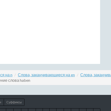
ся на n
Слова, заканчивающиеся на en
Слова, заканчи
ние слова haben
и
Суффиксы