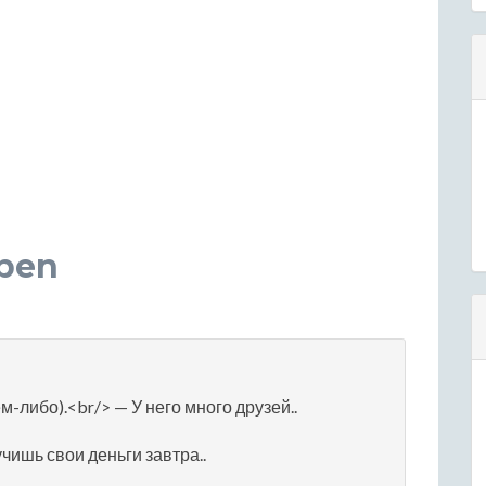
ben
м-либо).<br/> — У него много друзей..
учишь свои деньги завтра..