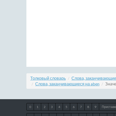
Толковый словарь
Слова, заканчивающие
Слова, заканчивающиеся на aben
Значе
0
1
2
3
4
5
6
7
8
9
Приставк