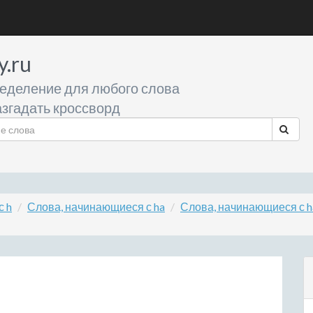
y.ru
еделение для любого слова
згадать кроссворд
с h
Слова, начинающиеся с ha
Слова, начинающиеся с 