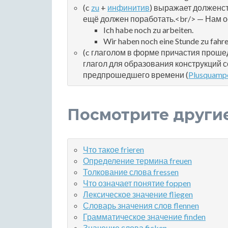
(c
zu
+
инфинитив
) выражает долженс
ещё должен поработать.<br/> — Нам ос
Ich habe noch zu arbeiten.
Wir haben noch eine Stunde zu fahre
(c глаголом в форме причастия прошед
глагол для образования конструкций
предпрошедшего времени (
Plusquamp
Посмотрите други
Что такое frieren
Определение термина freuen
Толкование слова fressen
Что означает понятие foppen
Лексическое значение fliegen
Словарь значения слов flennen
Грамматическое значение finden
Значение слова ficken