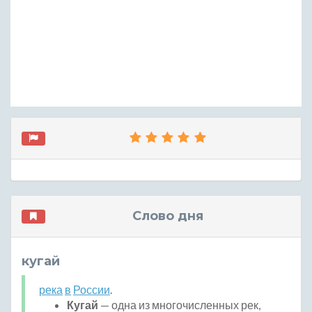
Слово дня
кугай
река
в
России
.
Кугай
— одна из многочисленных рек,