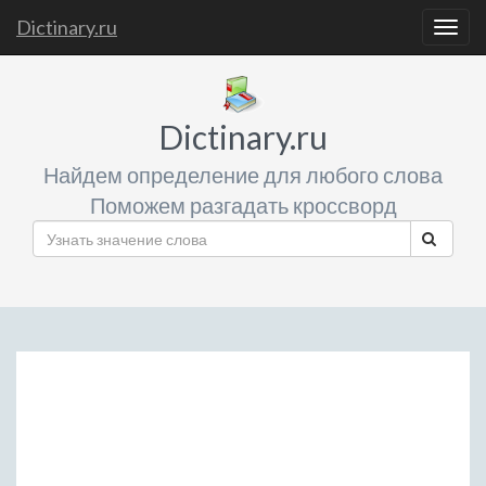
Dictinary.ru
Togg
navig
Dictinary.ru
Найдем определение для любого слова
Поможем разгадать кроссворд