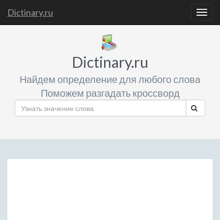
Dictinary.ru
Togg
navig
Dictinary.ru
Найдем определение для любого слова
Поможем разгадать кроссворд