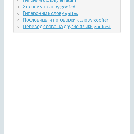
Холоним к слову goofed
Гипероним к слову gaffes
Пословицы и поговорки к слову goofier
Перевод слова на другие языки goofiest