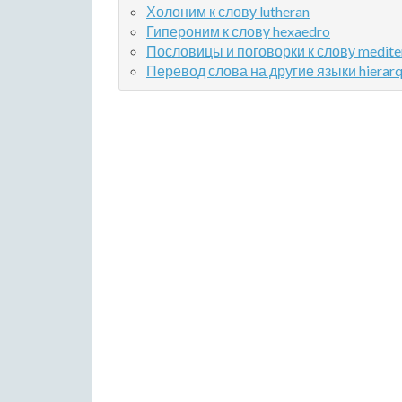
Холоним к слову lutheran
Гипероним к слову hexaedro
Пословицы и поговорки к слову medite
Перевод слова на другие языки hierarq