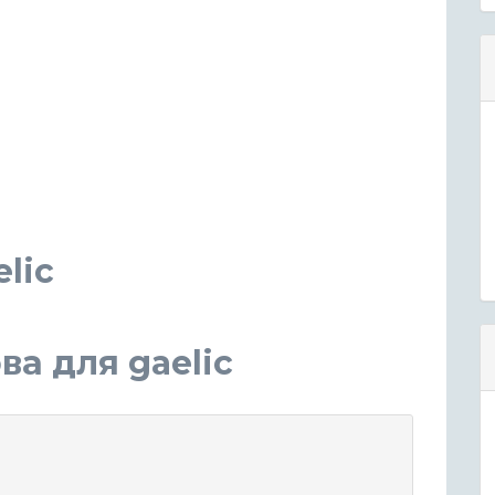
lic
а для gaelic