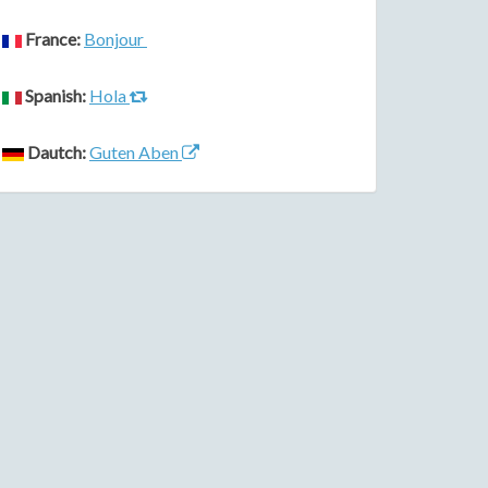
France:
Bonjour
Spanish:
Hola
Dautch:
Guten Aben