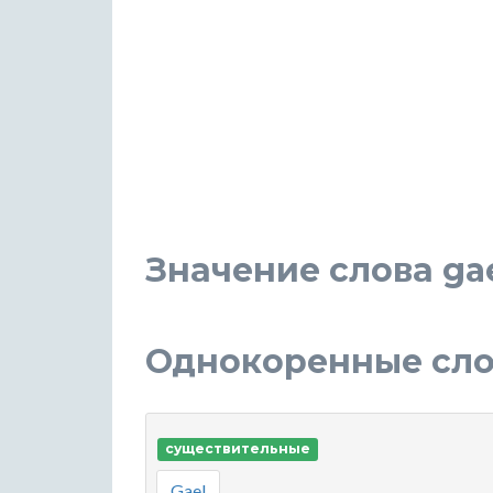
Значение слова gae
Однокоренные слов
существительные
Gael