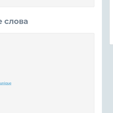
е слова
unique