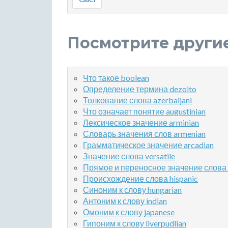
Посмотрите други
Что такое boolean
Определение термина dezoito
Толкование слова azerbaijani
Что означает понятие augustinian
Лексическое значение arminian
Словарь значения слов armenian
Грамматическое значение arcadian
Значение слова versatile
Прямое и переносное значение слова 
Происхождение слова hispanic
Синоним к слову hungarian
Антоним к слову indian
Омоним к слову japanese
Гипоним к слову liverpudlian