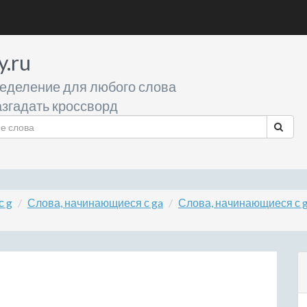
y.ru
еделение для любого слова
згадать кроссворд
с g
Слова, начинающиеся с ga
Слова, начинающиеся с 