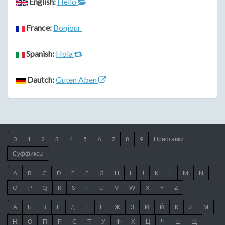
English:
Hello
France:
Bonjour
Spanish:
Hola
Dautch:
Guten Aben
0
1
2
3
4
5
6
7
8
9
Приставки
Суффиксы
A
B
C
D
E
F
G
H
I
J
K
L
M
N
O
P
Q
R
S
T
U
V
W
X
Y
Z
А
Б
В
Г
Д
Е
Ё
Ж
З
И
Й
К
Л
М
Н
О
П
Р
С
Т
У
Ф
Х
Ц
Ч
Ш
Щ