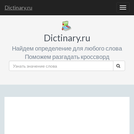
Dictinary.ru
Togg
navig
Dictinary.ru
Найдем определение для любого слова
Поможем разгадать кроссворд