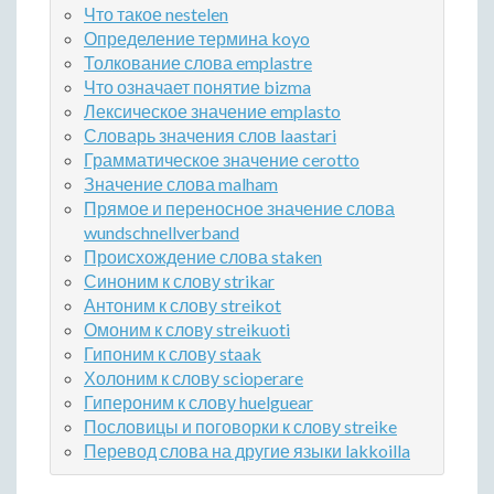
Что такое nestelen
Определение термина koyo
Толкование слова emplastre
Что означает понятие bizma
Лексическое значение emplasto
Словарь значения слов laastari
Грамматическое значение cerotto
Значение слова malham
Прямое и переносное значение слова
wundschnellverband
Происхождение слова staken
Синоним к слову strikar
Антоним к слову streikot
Омоним к слову streikuoti
Гипоним к слову staak
Холоним к слову scioperare
Гипероним к слову huelguear
Пословицы и поговорки к слову streike
Перевод слова на другие языки lakkoilla