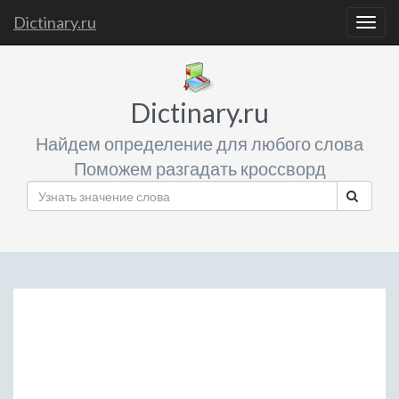
Dictinary.ru
Togg
navig
Dictinary.ru
Найдем определение для любого слова
Поможем разгадать кроссворд