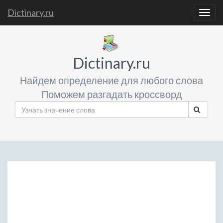
Dictinary.ru
Togg
navig
Dictinary.ru
Найдем определение для любого слова
Поможем разгадать кроссворд