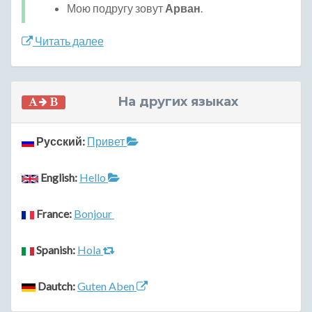
Мою подругу зовут
Арван
.
Читать далее
На других языках
Русский:
Привет
English:
Hello
France:
Bonjour
Spanish:
Hola
Dautch:
Guten Aben