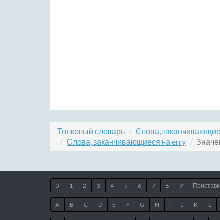
Толковый словарь
Слова, заканчивающие
Слова, заканчивающиеся на erry
Значе
0
1
2
3
4
5
6
7
8
9
Приставк
A
B
C
D
E
F
G
H
I
J
K
L