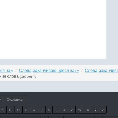
ся на y
Слова, заканчивающиеся на ry
Слова, заканчив
ние слова gadberry
и
Суффиксы
M
N
O
P
Q
R
S
T
U
V
W
X
Y
Z