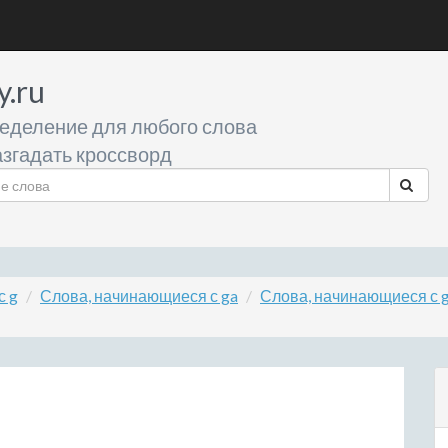
y.ru
еделение для любого слова
згадать кроссворд
с g
Слова, начинающиеся с ga
Слова, начинающиеся с 