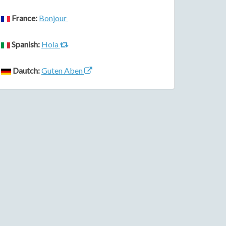
France:
Bonjour
Spanish:
Hola
Dautch:
Guten Aben