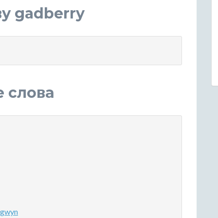
у gadberry
е слова
 gwyn