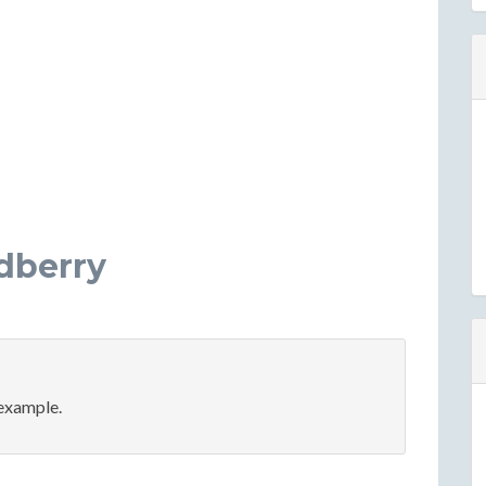
dberry
 example.