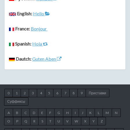
English:
Hello
France:
Bonjour
Spanish:
Hola
Dautch:
Guten Aben
0
1
2
3
4
5
6
7
8
9
Приставки
Суффиксы
A
B
C
D
E
F
G
H
I
J
K
L
M
N
O
P
Q
R
S
T
U
V
W
X
Y
Z