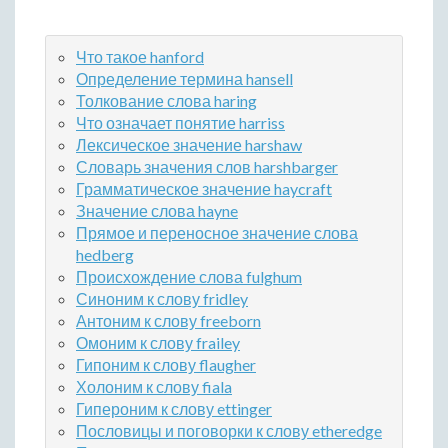
Что такое hanford
Определение термина hansell
Толкование слова haring
Что означает понятие harriss
Лексическое значение harshaw
Словарь значения слов harshbarger
Грамматическое значение haycraft
Значение слова hayne
Прямое и переносное значение слова
hedberg
Происхождение слова fulghum
Синоним к слову fridley
Антоним к слову freeborn
Омоним к слову frailey
Гипоним к слову flaugher
Холоним к слову fiala
Гипероним к слову ettinger
Пословицы и поговорки к слову etheredge