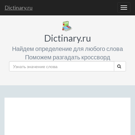
Dictinary.ru
Togg
navig
Dictinary.ru
Найдем определение для любого слова
Поможем разгадать кроссворд