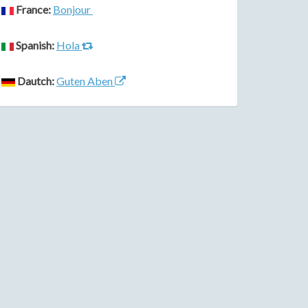
France:
Bonjour
Spanish:
Hola
Dautch:
Guten Aben