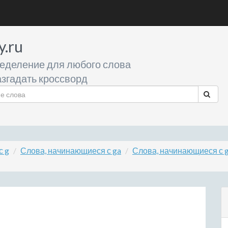
y.ru
еделение для любого слова
згадать кроссворд
с g
Слова, начинающиеся с ga
Слова, начинающиеся с 