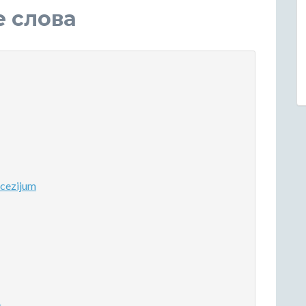
е слова
cezijum
g