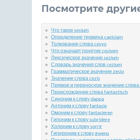
Посмотрите други
Что такое sesium
Определение термина caeisiam
Толкование слова cesyo
Что означает понятие cesiwm
Лексическое значение sezium
Словарь значения слов cezium
Грамматическое значение zesio
Значение слова cezis
Прямое и переносное значение слова 
Происхождение слова fantastisch
Синоним к слову dappa
Антоним к слову fantasie
Омоним к слову fantasieren
Гипоним к слову subridere
Холоним к слову sorrir
Гипероним к слову gwenu
Пословицы и поговорки к слову glimla