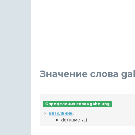
Значение слова ga
Определения слова gabelung
ветвление
.
de (помета.)