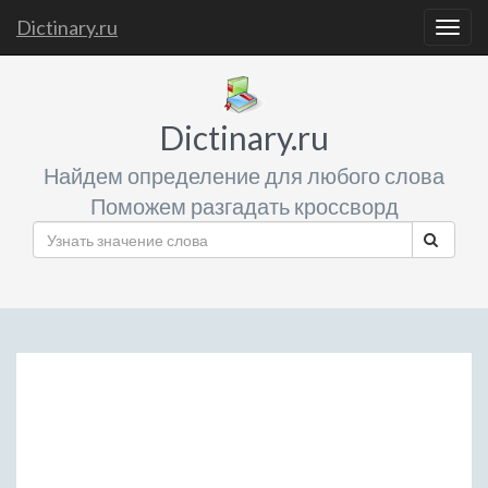
Dictinary.ru
Togg
navig
Dictinary.ru
Найдем определение для любого слова
Поможем разгадать кроссворд