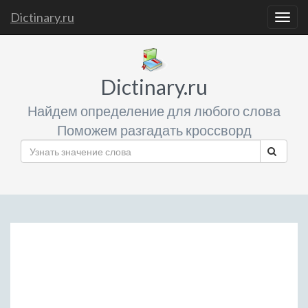
Dictinary.ru
Togg
navig
Dictinary.ru
Найдем определение для любого слова
Поможем разгадать кроссворд