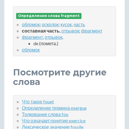
Определения слова fragment
обломок
;
осколок
;
кусок
,
часть
составная часть
,
отрывок
;
фрагмент
фрагмент
,
отрывок
.
de (помета.)
обломок
Посмотрите другие
слова
Что такое fouet
Определение термина exergue
Толкование слова fou
Что означает понятие exercice
Лексическое значение fossile