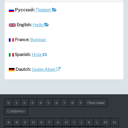
Русский:
Привет
English:
Hello
France:
Bonjour
Spanish:
Hola
Dautch:
Guten Aben
0
1
2
3
4
5
6
7
8
9
Приставки
Суффиксы
A
B
C
D
E
F
G
H
I
J
K
L
M
N