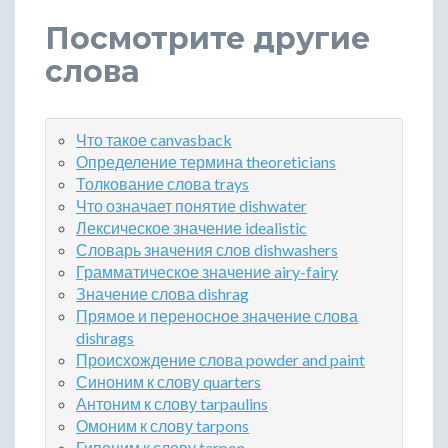
Посмотрите другие
слова
Что такое canvasback
Определение термина theoreticians
Толкование слова trays
Что означает понятие dishwater
Лексическое значение idealistic
Словарь значения слов dishwashers
Грамматическое значение airy-fairy
Значение слова dishrag
Прямое и переносное значение слова
dishrags
Происхождение слова powder and paint
Синоним к слову quarters
Антоним к слову tarpaulins
Омоним к слову tarpons
Гипоним к слову tarpon