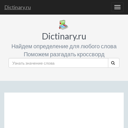
Dictinary.ru
Togg
navig
Dictinary.ru
Найдем определение для любого слова
Поможем разгадать кроссворд