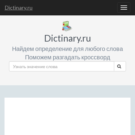
Dictinary.ru
Togg
navig
Dictinary.ru
Найдем определение для любого слова
Поможем разгадать кроссворд