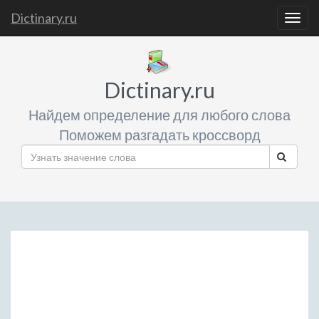
Dictinary.ru
Togg
navig
Dictinary.ru
Найдем определение для любого слова
Поможем разгадать кроссворд