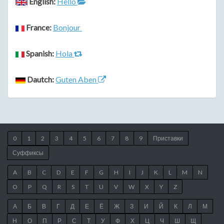
English:
Hello
France:
Bonjour
Spanish:
Hola
Dautch:
Guten Aben
0
1
2
3
4
5
6
7
8
9
Приставки
Суффиксы
A
B
C
D
E
F
G
H
I
J
K
L
M
N
O
P
Q
R
S
T
U
V
W
X
Y
Z
А
Б
В
Г
Д
Е
Ё
Ж
З
И
Й
К
Л
М
Н
О
П
Р
С
Т
У
Ф
Х
Ц
Ч
Ш
Щ