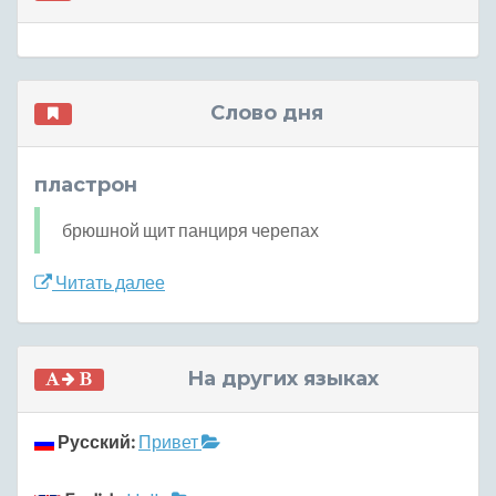
Слово дня
пластрон
брюшной щит панциря черепах
Читать далее
На других языках
Русский:
Привет